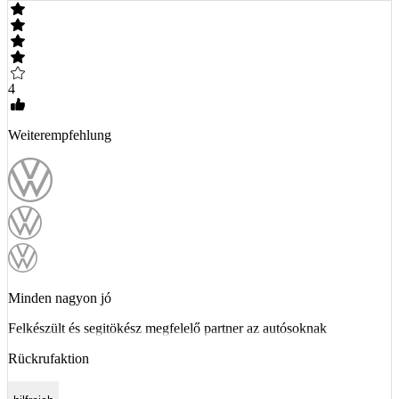
4
Weiterempfehlung
Minden nagyon jó
Felkészült és segitökész megfelelő partner az autósoknak
Rückrufaktion