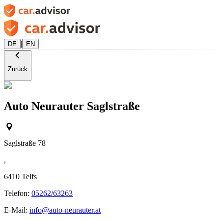
|
DE
EN
Zurück
Auto Neurauter Saglstraße
Saglstraße 78
,
6410
Telfs
Telefon:
05262/63263
E-Mail:
info@auto-neurauter.at