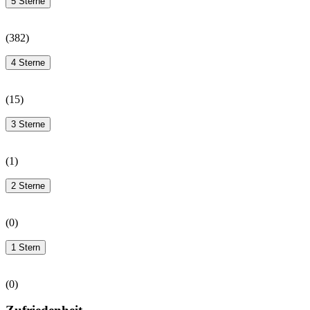
5 Sterne
(
382
)
4 Sterne
(
15
)
3 Sterne
(
1
)
2 Sterne
(
0
)
1 Stern
(
0
)