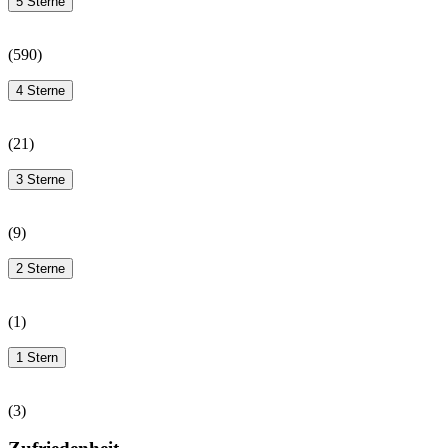
5 Sterne
(
590
)
4 Sterne
(
21
)
3 Sterne
(
9
)
2 Sterne
(
1
)
1 Stern
(
3
)