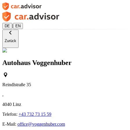
|
DE
EN
Zurück
Autohaus Voggenhuber
Reindlstraße 35
,
4040
Linz
Telefon:
+43 732 73 15 59
E-Mail:
office@voggenhuber.com