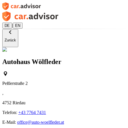
|
DE
EN
Zurück
Autohaus Wölfleder
Peßlerstraße 2
,
4752
Riedau
Telefon:
+43 7764 7431
E-Mail:
office@auto-woelfleder.at