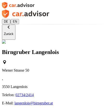
|
DE
EN
Zurück
Birngruber Langenlois
Wiener Strasse 50
,
3550
Langenlois
Telefon:
02734/2414
E-Mail:
langenlois@birngruber.at