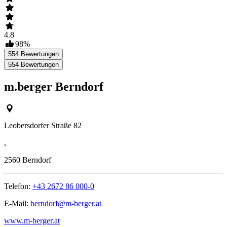
4.8
98
%
554
Bewertungen
554
Bewertungen
m.berger Berndorf
Leobersdorfer Straße 82
,
2560
Berndorf
Telefon:
+43 2672 86 000-0
E-Mail:
berndorf@m-berger.at
www.m-berger.at