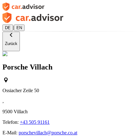
|
DE
EN
Zurück
Porsche Villach
Ossiacher Zeile 50
,
9500
Villach
Telefon:
+43 505 91161
E-Mail:
porschevillach@porsche.co.at