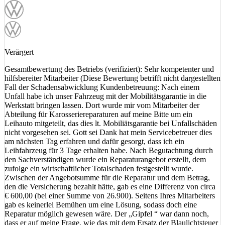
Verärgert
Gesamtbewertung des Betriebs (verifiziert): Sehr kompetenter und
hilfsbereiter Mitarbeiter (Diese Bewertung betrifft nicht dargestellten
Fall der Schadensabwicklung Kundenbetreuung: Nach einem
Unfall habe ich unser Fahrzeug mit der Mobilitätsgarantie in die
Werkstatt bringen lassen. Dort wurde mir vom Mitarbeiter der
Abteilung für Karosseriereparaturen auf meine Bitte um ein
Leihauto mitgeteilt, das dies lt. Mobiliätsgarantie bei Unfallschäden
nicht vorgesehen sei. Gott sei Dank hat mein Servicebetreuer dies
am nächsten Tag erfahren und dafür gesorgt, dass ich ein
Leihfahrzeug für 3 Tage erhalten habe. Nach Begutachtung durch
den Sachverständigen wurde ein Reparaturangebot erstellt, dem
zufolge ein wirtschaftlicher Totalschaden festgestellt wurde.
Zwischen der Angebotsumme für die Reparatur und dem Betrag,
den die Versicherung bezahlt hätte, gab es eine Differenz von circa
€ 600,00 (bei einer Summe von 26.900). Seitens Ihres Mitarbeiters
gab es keinerlei Bemühen um eine Lösung, sodass doch eine
Reparatur möglich gewesen wäre. Der „Gipfel “ war dann noch,
dass er auf meine Frage, wie das mit dem Ersatz der Blaulichtsteuer