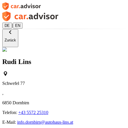
|
DE
EN
Zurück
Rudi Lins
Schwefel 77
,
6850
Dornbirn
Telefon:
+43 5572 25310
E-Mail:
info.dornbirn@autohaus-lins.at