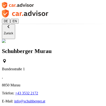
|
DE
EN
Zurück
Schuhberger Murau
Bundesstraße 1
,
8850
Murau
Telefon:
+43 3532 2172
E-Mail:
info@schuhberger.at