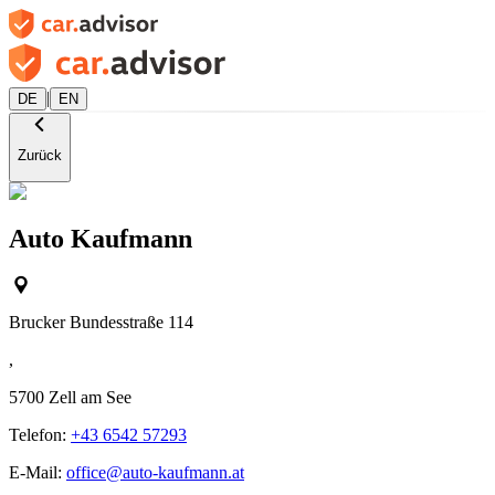
|
DE
EN
Zurück
Auto Kaufmann
Brucker Bundesstraße 114
,
5700
Zell am See
Telefon:
+43 6542 57293
E-Mail:
office@auto-kaufmann.at