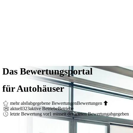
Das Bewertungsportal
für Autohäuser
mehr als
0
abgegebene Bewertungen
Bewertungen
aktuell
323
aktive Betriebe
Betriebe
letzte Bewertung vor
1 min
seit der letzten Bewertung
abgegeben