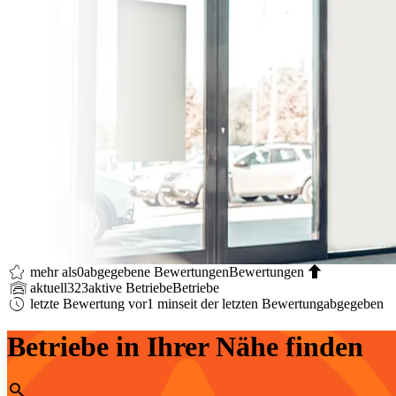
mehr als
0
abgegebene Bewertungen
Bewertungen
aktuell
323
aktive Betriebe
Betriebe
letzte Bewertung vor
1 min
seit der letzten Bewertung
abgegeben
Betriebe in Ihrer Nähe finden