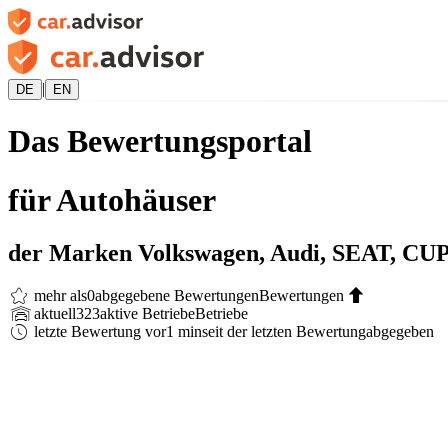
|
DE
EN
Das Bewertungsportal
für Autohäuser
der Marken Volkswagen, Audi, SEAT, CUP
mehr als
0
abgegebene Bewertungen
Bewertungen
aktuell
323
aktive Betriebe
Betriebe
letzte Bewertung vor
1 min
seit der letzten Bewertung
abgegeben