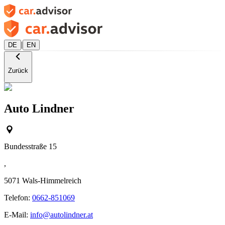
|
DE
EN
Zurück
Auto Lindner
Bundesstraße 15
,
5071
Wals-Himmelreich
Telefon:
0662-851069
E-Mail:
info@autolindner.at