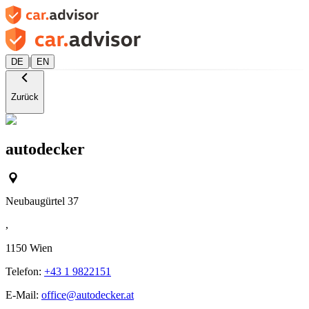
|
DE
EN
Zurück
autodecker
Neubaugürtel 37
,
1150
Wien
Telefon:
+43 1 9822151
E-Mail:
office@autodecker.at