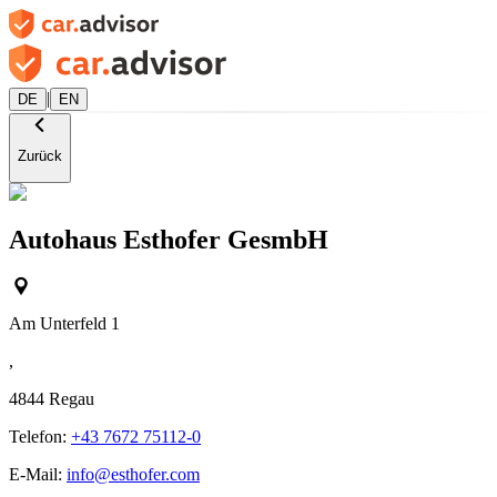
|
DE
EN
Zurück
Autohaus Esthofer GesmbH
Am Unterfeld 1
,
4844
Regau
Telefon:
+43 7672 75112-0
E-Mail:
info@esthofer.com