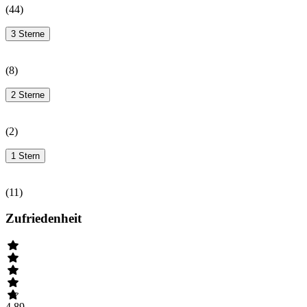
(
44
)
3 Sterne
(
8
)
2 Sterne
(
2
)
1 Stern
(
11
)
Zufriedenheit
4.89