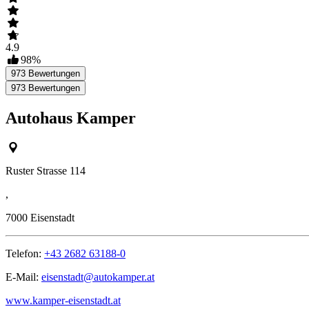
4.9
98
%
973
Bewertungen
973
Bewertungen
Autohaus Kamper
Ruster Strasse 114
,
7000
Eisenstadt
Telefon:
+43 2682 63188-0
E-Mail:
eisenstadt@autokamper.at
www.kamper-eisenstadt.at