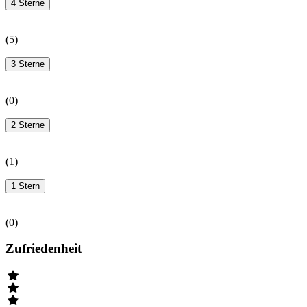
4 Sterne
(
5
)
3 Sterne
(
0
)
2 Sterne
(
1
)
1 Stern
(
0
)
Zufriedenheit