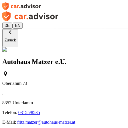
|
DE
EN
Zurück
Autohaus Matzer e.U.
Oberlamm 73
,
8352
Unterlamm
Telefon:
03155/8585
E-Mail:
fritz.matzer@autohaus-matzer.at