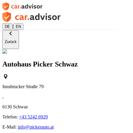
|
DE
EN
Zurück
Autohaus Picker Schwaz
Innsbrucker Straße 79
,
6130
Schwaz
Telefon:
+43 5242 6929
E-Mail:
info@pickerauto.at