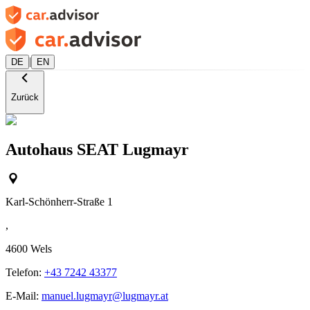
|
DE
EN
Zurück
Autohaus SEAT Lugmayr
Karl-Schönherr-Straße 1
,
4600
Wels
Telefon:
+43 7242 43377
E-Mail:
manuel.lugmayr@lugmayr.at