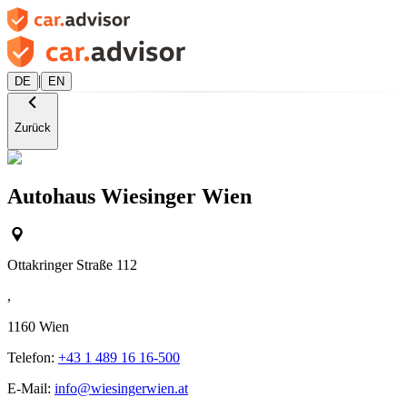
|
DE
EN
Zurück
Autohaus Wiesinger Wien
Ottakringer Straße 112
,
1160
Wien
Telefon:
+43 1 489 16 16-500
E-Mail:
info@wiesingerwien.at