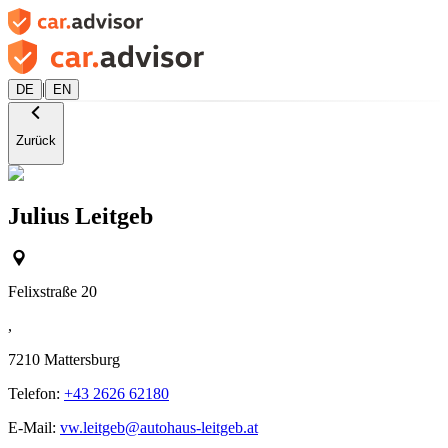
|
DE
EN
Zurück
Julius Leitgeb
Felixstraße 20
,
7210
Mattersburg
Telefon:
+43 2626 62180
E-Mail:
vw.leitgeb@autohaus-leitgeb.at