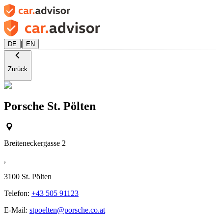
|
DE
EN
Zurück
Porsche St. Pölten
Breiteneckergasse 2
,
3100
St. Pölten
Telefon:
+43 505 91123
E-Mail:
stpoelten@porsche.co.at