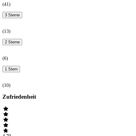
(
41
)
3 Sterne
(
13
)
2 Sterne
(
6
)
1 Stern
(
10
)
Zufriedenheit
4.79