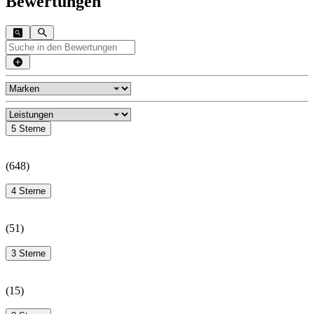
Bewertungen
5 Sterne
(
648
)
4 Sterne
(
51
)
3 Sterne
(
15
)