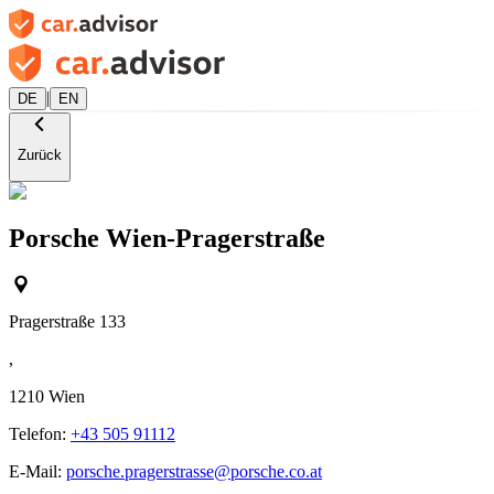
|
DE
EN
Zurück
Porsche Wien-Pragerstraße
Pragerstraße 133
,
1210
Wien
Telefon:
+43 505 91112
E-Mail:
porsche.pragerstrasse@porsche.co.at