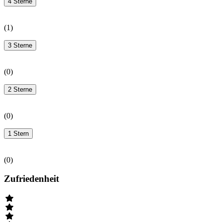
4 Sterne
(
1
)
3 Sterne
(
0
)
2 Sterne
(
0
)
1 Stern
(
0
)
Zufriedenheit