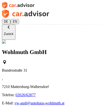
|
DE
EN
Zurück
Wohlmuth GmbH
Bundesstraße 31
,
7210
Mattersburg-Walbersdorf
Telefon:
02626/62877
E-Mail:
vw-audi@autohaus-wohlmuth.at