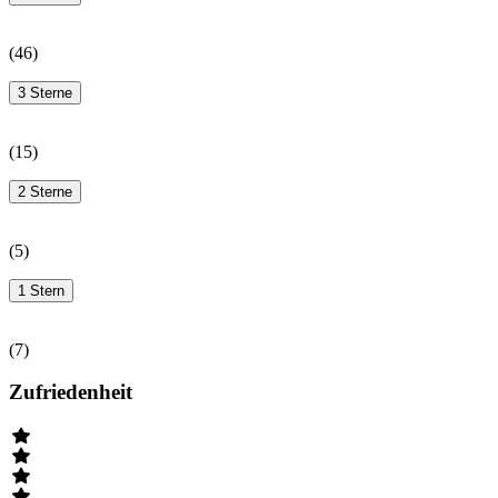
(
46
)
3 Sterne
(
15
)
2 Sterne
(
5
)
1 Stern
(
7
)
Zufriedenheit