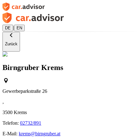
|
DE
EN
Zurück
Birngruber Krems
Gewerbeparkstraße 26
,
3500
Krems
Telefon:
02732/891
E-Mail:
krems@birngruber.at